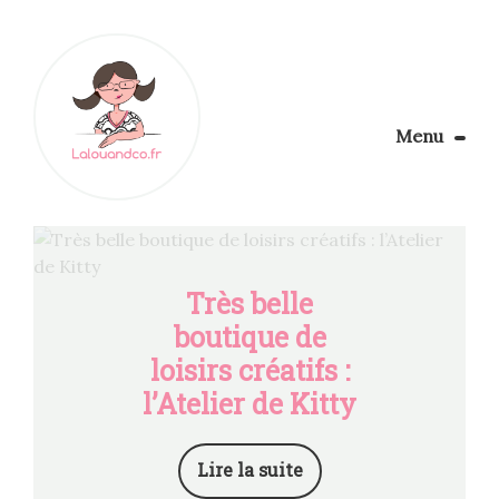
Menu
Le Blog
Apprendre la couture
Aménager son coin couture
Personnalisez vos tissus
Très belle
Rechercher
boutique de
loisirs créatifs :
l’Atelier de Kitty
Lire la suite