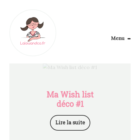
Menu
Le Blog
Apprendre la couture
Aménager son coin couture
Personnalisez vos tissus
Rechercher
Ma Wish list
déco #1
Lire la suite