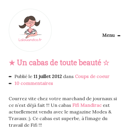
Menu
Le Blog
★ Un cabas de toute beauté ☆
Apprendre la couture
Aménager son coin couture
Personnalisez vos tissus
Publié le
11 juillet 2012
dans
Coups de coeur
Rechercher
10 commentaires
Courrez vite chez votre marchand de journaux si
ce n’est déjà fait !!! Un cabas
Fifi Mandirac
est
actuellement vendu avec le magazine Modes &
Travaux ;). Ce cabas est superbe, à l’image du
travail de Fifi !!!