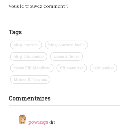
Vous le trouvez comment ?
Tags
blog couture
blog couture facile
blog lalouandco
cabas à fleurs
cabas Fifi Mandirac
fifi mandirac
lalouandco
Modes & Travaux
Commentaires
powings
dit :