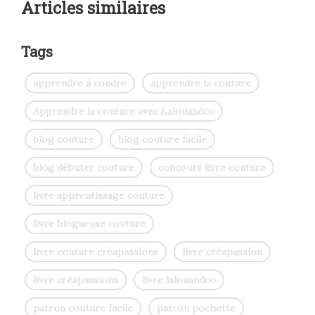
Articles similaires
Tags
apprendre à coudre
apprendre la couture
Apprendre la couture avec Lalouandco
blog couture
blog couture facile
blog débuter couture
concours livre couture
livre apprentissage couture
livre blogueuse couture
livre couture créapassions
livre créapassion
livre créapassions
livre lalouandco
patron couture facile
patron pochette