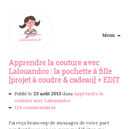
Menu
Le Blog
Apprendre la couture avec
Apprendre la couture
Aménager son coin couture
Lalouandco : la pochette à fille
Personnalisez vos tissus
[projet à coudre & cadeau] + EDIT
Rechercher
Publié le
23 août 2013
dans
Apprendre la
couture avec Lalouandco
124 commentaires
J’ai reçu beaucoup de messages de votre part