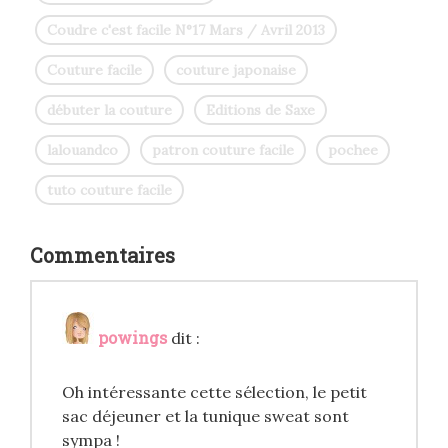
Coudre c'est facile N°17 Mars / Avril 2013
Couture facile
couture japonaise
débuter la couture
Editions de Saxe
lalouandco
patron couture facile
pochee
tuto couture facile
Commentaires
powings
dit :
Oh intéressante cette sélection, le petit
sac déjeuner et la tunique sweat sont
sympa !