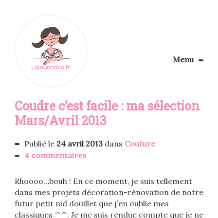
Menu
Le Blog
Coudre c’est facile : ma sélection
Apprendre la couture
Aménager son coin couture
Mars/Avril 2013
Personnalisez vos tissus
Rechercher
Publié le
24 avril 2013
dans
Couture
4 commentaires
Rhoooo…bouh ! En ce moment, je suis tellement
dans mes projets décoration-rénovation de notre
futur petit nid douillet que j’en oublie mes
classiques ^^. Je me suis rendue compte que je ne