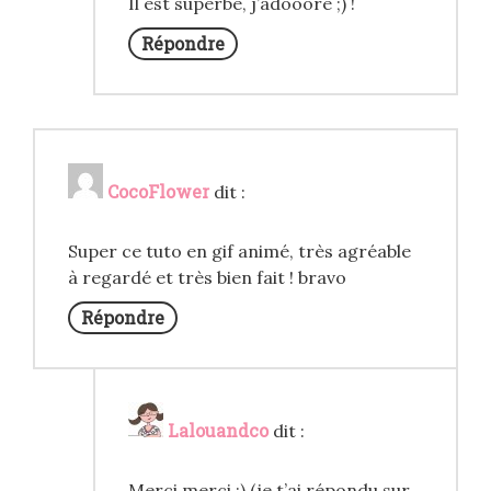
Il est superbe, j’adooore ;) !
Répondre
CocoFlower
dit :
Super ce tuto en gif animé, très agréable
à regardé et très bien fait ! bravo
Répondre
Lalouandco
dit :
Merci merci ;) (je t’ai répondu sur