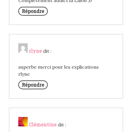
Complètement addict la Lalou ;b
Répondre
rlyne
dit :
superbe merci pour les explications
rlyne
Répondre
Clémentine
dit :