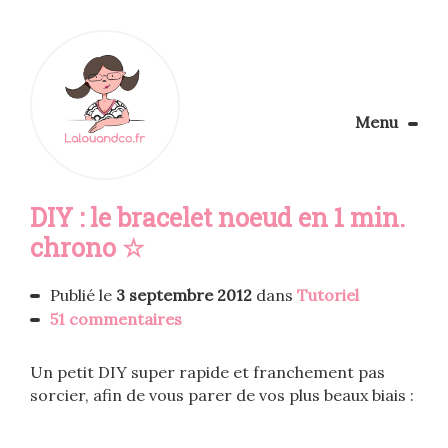
Menu
Le Blog
DIY : le bracelet noeud en 1 min.
Apprendre la couture
Aménager son coin couture
chrono ☆
Personnalisez vos tissus
Rechercher
Publié le
3 septembre 2012
dans
Tutoriel
51 commentaires
Un petit DIY super rapide et franchement pas
sorcier, afin de vous parer de vos plus beaux biais :