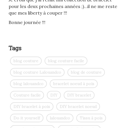
pour les deux prochaines années ;)…il ne me reste
que mes liberty à couper !!!
Bonne journée !!!
Tags
blog couture
blog couture facile
blog couture Lalouandco
blog de couture
blog lalouandco
bracelet noeud à pois
Couture facile
DIY
DIY bracelet
DIY bracelet à pois
DIY bracelet noeud
Do it yourself
lalouandco
Tissu à pois