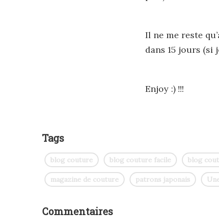
Il ne me reste q
dans 15 jours (si j
Enjoy :) !!!
Tags
blog couture
blog couture facile
blog cou
magazine de couture
patrons japonais
Une
Commentaires