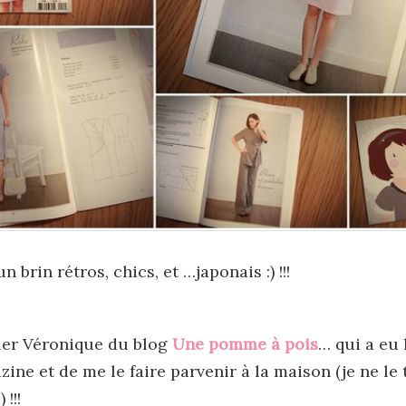
n brin rétros, chics, et …japonais :) !!!
cier Véronique du blog
Une pomme à pois
… qui a eu 
zine et de me le faire parvenir à la maison (je ne le 
 !!!