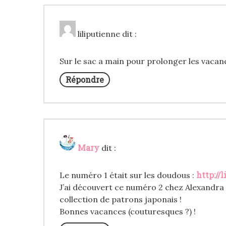
liliputienne
dit :
Sur le sac a main pour prolonger les vacan
Répondre
Mary
dit :
http://
Le numéro 1 était sur les doudous :
J’ai découvert ce numéro 2 chez Alexandra 
collection de patrons japonais !
Bonnes vacances (couturesques ?) !