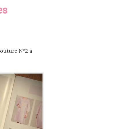
es
couture N°2 a