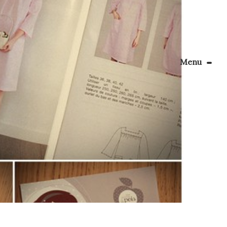
Menu
Le Blog
Apprendre la couture
énager son coin couture
Personnalisez vos tissus
Rechercher