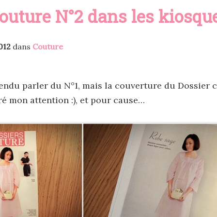
couture N°2 dans les kiosqu
012
dans
Couture
tendu parler du N°1, mais la couverture du Dossier 
iré mon attention :), et pour cause…