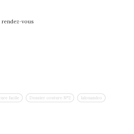
e rendez-vous
ure facile
Dossier couture N°2
lalouandco