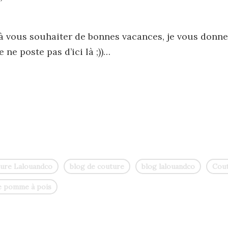
u’à vous souhaiter de bonnes vacances, je vous donn
e ne poste pas d’ici là ;))…
ture Lalouandco
blog de couture
blog lalouandco
Cout
 pomme à pois