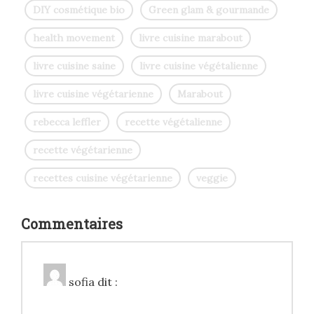
DIY cosmétique bio
Green glam & gourmande
health movement
livre cuisine marabout
livre cuisine saine
livre cuisine végétalienne
livre cuisine végétarienne
Marabout
rebecca leffler
recette végétalienne
recette végétarienne
recettes cuisine végétarienne
veggie
Commentaires
sofia
dit :