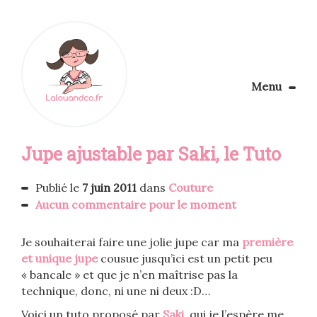
Menu
Le Blog
Jupe ajustable par Saki, le Tuto
Apprendre la couture
Aménager son coin couture
Personnalisez vos tissus
Publié le
7 juin 2011
dans
Couture
Rechercher
Aucun commentaire pour le moment
Je souhaiterai faire une jolie jupe car ma
première
et unique jupe
cousue jusqu’ici est un petit peu
« bancale » et que je n’en maîtrise pas la
technique, donc, ni une ni deux :D…
Voici un tuto proposé par
Saki
, qui je l’espère me