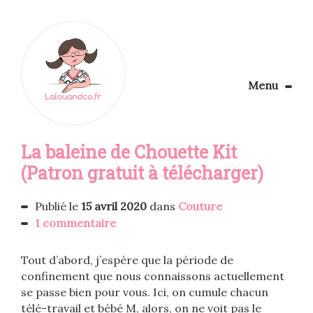
Menu
Le Blog
La baleine de Chouette Kit
Apprendre la couture
Aménager son coin couture
(Patron gratuit à télécharger)
Personnalisez vos tissus
Rechercher
Publié le
15 avril 2020
dans
Couture
1 commentaire
Tout d’abord, j’espère que la période de
confinement que nous connaissons actuellement
se passe bien pour vous. Ici, on cumule chacun
télé-travail et bébé M, alors, on ne voit pas le