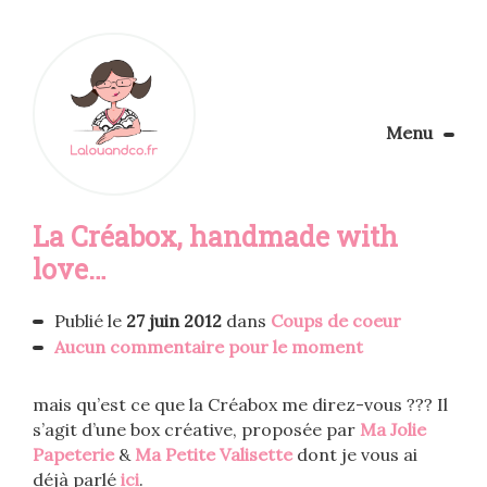
Menu
Le Blog
La Créabox, handmade with
Apprendre la couture
Aménager son coin couture
love…
Personnalisez vos tissus
Rechercher
Publié le
27 juin 2012
dans
Coups de coeur
Aucun commentaire pour le moment
mais qu’est ce que la Créabox me direz-vous ??? Il
s’agit d’une box créative, proposée par
Ma Jolie
Papeterie
&
Ma Petite Valisette
dont je vous ai
déjà parlé
ici
.