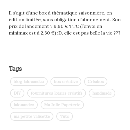
Il s’agit d’une box à thématique saisonnière, en
édition limitée, sans obligation d’abonnement. Son
prix de lancement ? 9,90 € TTC (l’envoi en
minimax est à 2,30 €) :D, elle est pas belle la vie ???
Tags
blog lalouandco
box créative
Créabox
DIY
fournitures loisirs créatifs
handmade
lalouandco
Ma Jolie Papeterie
ma petite valisette
Tuto