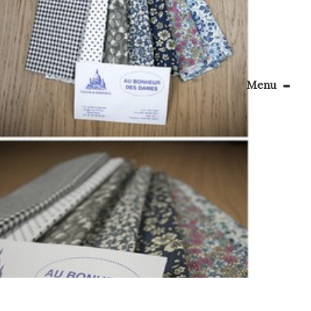
Menu
Le Blog
Apprendre la couture
énager son coin couture
Personnalisez vos tissus
Rechercher