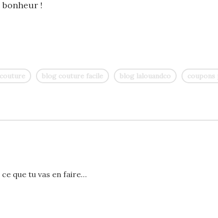
 bonheur !
 couture
blog couture facile
blog lalouandco
coupons
 ce que tu vas en faire…