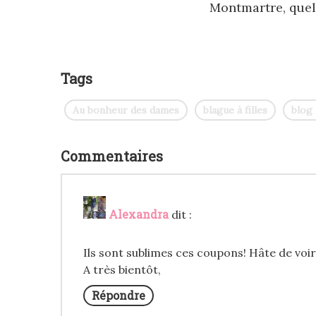
Montmartre, quel
Tags
Au bonheur des dames
blague à filles
blog
Commentaires
Alexandra
dit :
Ils sont sublimes ces coupons! Hâte de voir
A très bientôt,
Répondre