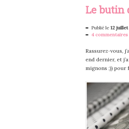
Le butin 
Publié le
12 juille
4 commentaires
Rassurez-vous, j’
end dernier, et j
mignons ;)) pour f