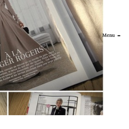
Menu
Le Blog
Apprendre la couture
énager son coin couture
Personnalisez vos tissus
Rechercher