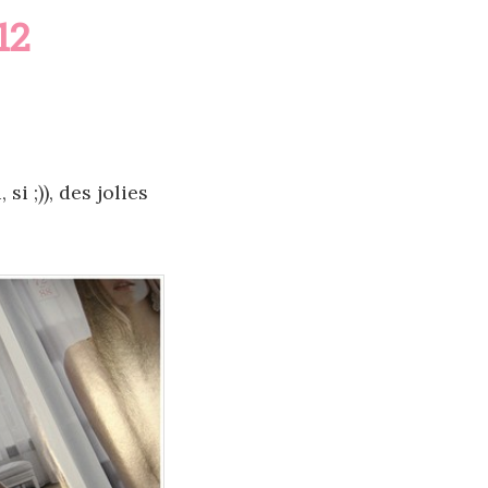
12
i ;)), des jolies