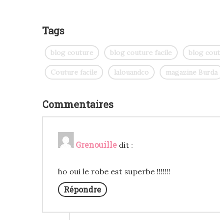
Tags
blog couture
blog couture facile
blog cou
Couture facile
lalouandco
magazine Burda
Commentaires
Grenouille
dit :
ho oui le robe est superbe !!!!!!!
Répondre