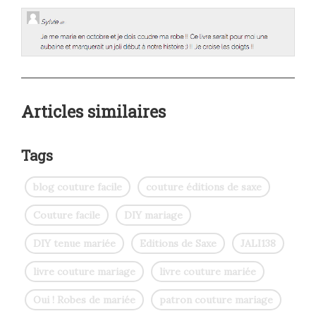
Articles similaires
Tags
blog couture facile
couture éditions de saxe
Couture facile
DIY mariage
DIY tenue mariée
Editions de Saxe
JALI138
livre couture mariage
livre couture mariée
Oui ! Robes de mariée
patron couture mariage