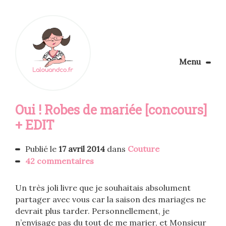
Menu
Le Blog
Oui ! Robes de mariée [concours]
Apprendre la couture
Aménager son coin couture
+ EDIT
Personnalisez vos tissus
Rechercher
Publié le
17 avril 2014
dans
Couture
42 commentaires
Un très joli livre que je souhaitais absolument
partager avec vous car la saison des mariages ne
devrait plus tarder. Personnellement, je
n’envisage pas du tout de me marier, et Monsieur