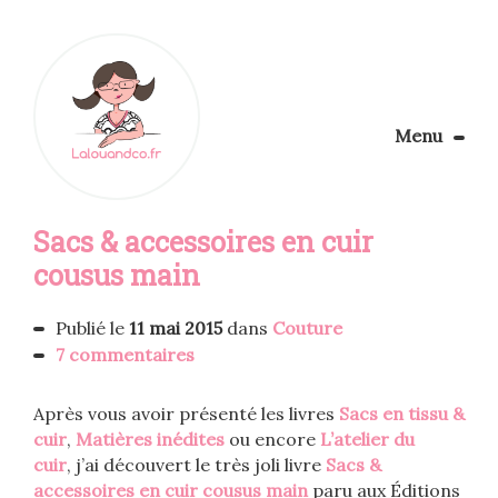
Menu
Le Blog
Sacs & accessoires en cuir
Apprendre la couture
Aménager son coin couture
cousus main
Personnalisez vos tissus
Rechercher
Publié le
11 mai 2015
dans
Couture
7 commentaires
Après vous avoir présenté les livres
Sacs en tissu &
cuir
,
Matières inédites
ou encore
L’atelier du
cuir
, j’ai découvert le très joli livre
Sacs &
accessoires en cuir cousus main
paru aux Éditions