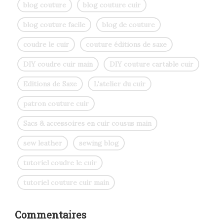
blog couture
blog couture cuir
blog couture facile
blog de couture
coudre le cuir
couture éditions de saxe
DIY coudre cuir main
DIY couture cartable cuir
Editions de Saxe
L'atelier du cuir
patron couture cuir
Sacs & accessoires en cuir cousus main
sew leather
sewing blog
tutoriel coudre le cuir
tutoriel couture cuir main
Commentaires