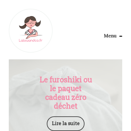
Menu
Le Blog
Apprendre la couture
Aménager son coin couture
Personnalisez vos tissus
Le furoshiki ou
Rechercher
le paquet
cadeau zéro
déchet
Lire la suite