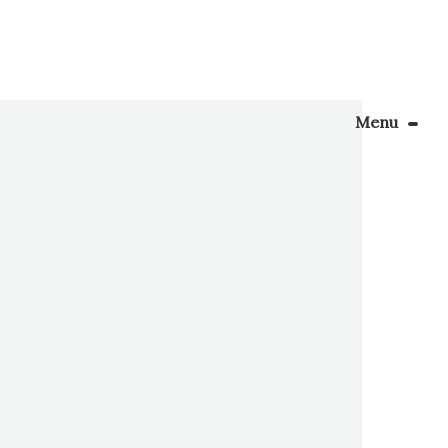
Menu
Le Blog
Apprendre la couture
reuses
gadgets
énager son coin couture
loppeur
Personnalisez vos tissus
Rechercher