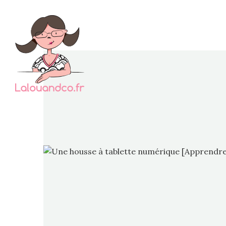
J’ava
couset
de gee