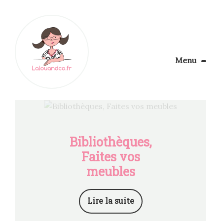
Menu
Le Blog
Apprendre la couture
Aménager son coin couture
Personnalisez vos tissus
Bibliothèques,
Rechercher
Faites vos
meubles
Lire la suite