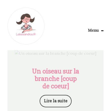
Menu
Le Blog
Apprendre la couture
Aménager son coin couture
Personnalisez vos tissus
Un oiseau sur la
Rechercher
branche [coup
de coeur]
Lire la suite