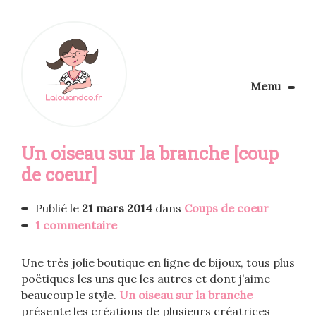
Menu
Le Blog
Un oiseau sur la branche [coup
Apprendre la couture
Aménager son coin couture
de coeur]
Personnalisez vos tissus
Rechercher
Publié le
21 mars 2014
dans
Coups de coeur
1 commentaire
Une très jolie boutique en ligne de bijoux, tous plus
poëtiques les uns que les autres et dont j’aime
beaucoup le style.
Un oiseau sur la branche
présente les créations de plusieurs créatrices