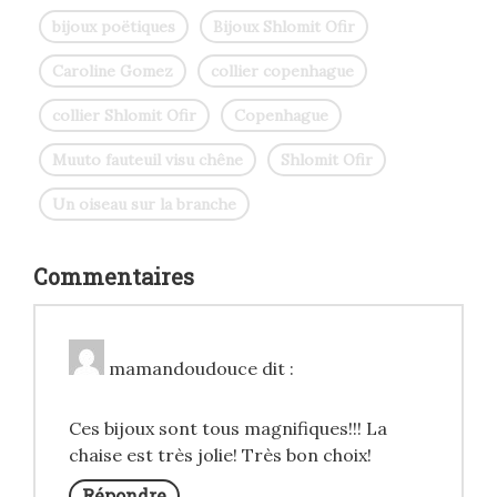
bijoux poëtiques
Bijoux Shlomit Ofir
Caroline Gomez
collier copenhague
collier Shlomit Ofir
Copenhague
Muuto fauteuil visu chêne
Shlomit Ofir
Un oiseau sur la branche
Commentaires
mamandoudouce
dit :
Ces bijoux sont tous magnifiques!!! La
chaise est très jolie! Très bon choix!
Répondre