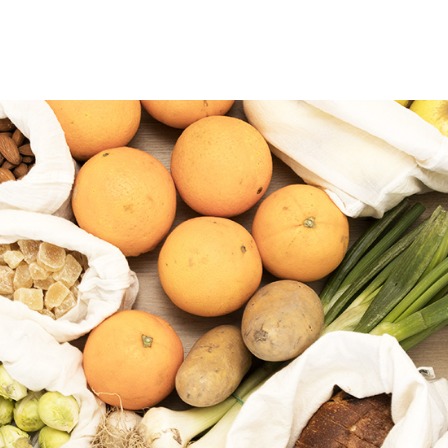
onté de diminuer nos déchets passe nécessairement
t que la majeure partie des déchets entre lors du p
ses hebdomadaire. Auparavant, nous avions la fâc
Am
tendance à remplir notre caddie virtuellement, […]