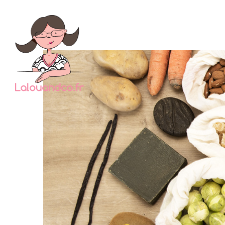
La vol
consta
cour