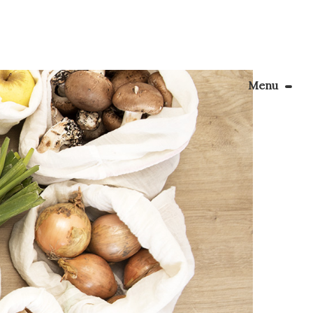
Menu
Le Blog
 par le
Apprendre la couture
lein de
heuse
énager son coin couture
Personnalisez vos tissus
Rechercher