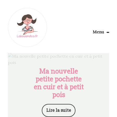
Menu
Le Blog
Apprendre la couture
Aménager son coin couture
Personnalisez vos tissus
Ma nouvelle
Rechercher
petite pochette
en cuir et à petit
pois
Lire la suite