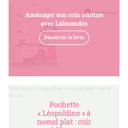
Aménager son coin couture
avec Lalouandco
Découvrir le livre
Pochette
« Léopoldine » à
noeud plat : cuir