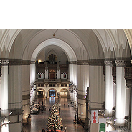
avions hâte de retourner à Stockholm car nous avi
nt de ne pas en avoir vu suffisamment lors de notre
Am
 Notre hôtel était un peu loin de la vieille ville (G