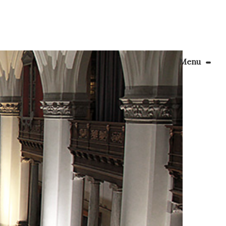
Menu
Le Blog
Apprendre la couture
ons le
 dernier
énager son coin couture
amla […]
Personnalisez vos tissus
Rechercher