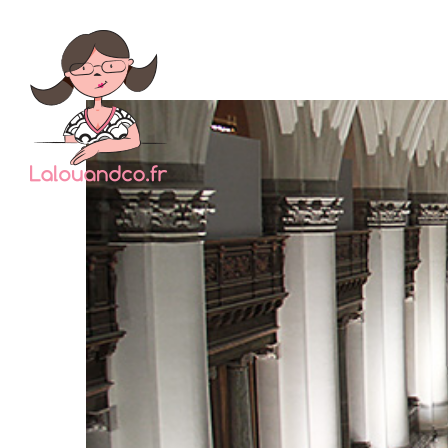
Nous 
sentime
voyage.