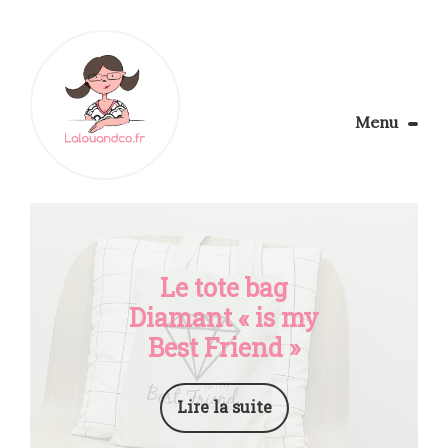
Menu
Le Blog
Apprendre la couture
Aménager son coin couture
Personnalisez vos tissus
Le tote bag
Rechercher
Diamant « is my
Best Friend »
Lire la suite