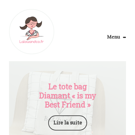
Menu
Le Blog
Apprendre la couture
Aménager son coin couture
Personnalisez vos tissus
Le tote bag
Rechercher
Diamant « is my
Best Friend »
Lire la suite