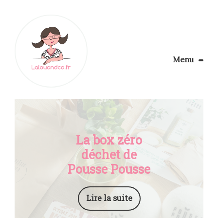
Menu
Le Blog
Apprendre la couture
Aménager son coin couture
Personnalisez vos tissus
La box zéro
Rechercher
déchet de
Pousse Pousse
Lire la suite