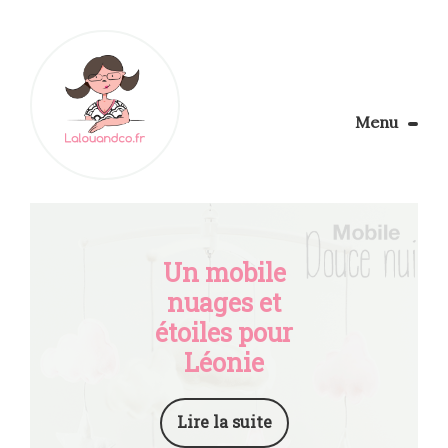
Menu
Le Blog
Apprendre la couture
Aménager son coin couture
Personnalisez vos tissus
Un mobile
Rechercher
nuages et
étoiles pour
Léonie
Lire la suite