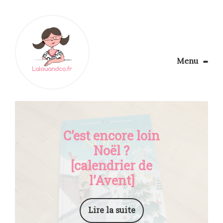
Menu
Le Blog
Apprendre la couture
Aménager son coin couture
Personnalisez vos tissus
C’est encore loin
Rechercher
Noël ?
[calendrier de
l’Avent]
Lire la suite