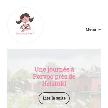
Menu
Le Blog
Apprendre la couture
Aménager son coin couture
Personnalisez vos tissus
Une journée à
Rechercher
Porvoo près de
Helsinki
Lire la suite