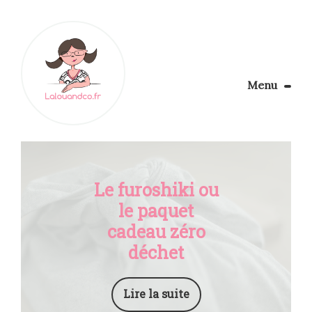
Menu
Le Blog
Apprendre la couture
Aménager son coin couture
Personnalisez vos tissus
Le furoshiki ou
Rechercher
le paquet
cadeau zéro
déchet
Lire la suite