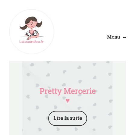
Menu
Le Blog
Apprendre la couture
Aménager son coin couture
Personnalisez vos tissus
Rechercher
Pretty Mercerie
♥
Lire la suite