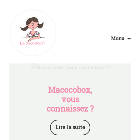
Menu
Le Blog
Apprendre la couture
Aménager son coin couture
Personnalisez vos tissus
Macocobox,
Rechercher
vous
connaissez ?
Lire la suite