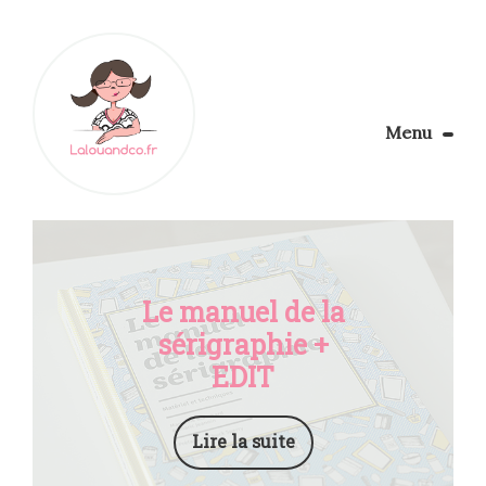
Menu
Le Blog
Apprendre la couture
Aménager son coin couture
Personnalisez vos tissus
Le manuel de la
Rechercher
sérigraphie +
EDIT
Lire la suite