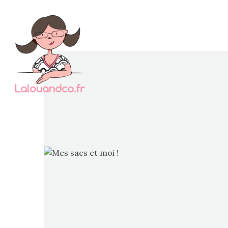
J’ai b
pour
patron 