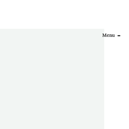
Menu
Le Blog
rie, et
ès le
Apprendre la couture
ndco, et
énager son coin couture
Personnalisez vos tissus
Rechercher