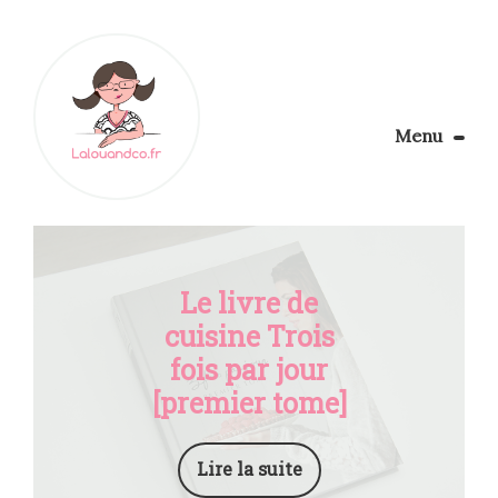
Menu
Le Blog
Apprendre la couture
Aménager son coin couture
Personnalisez vos tissus
Le livre de
Rechercher
cuisine Trois
fois par jour
[premier tome]
Lire la suite