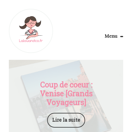
Menu
Le Blog
Apprendre la couture
Aménager son coin couture
Personnalisez vos tissus
Coup de coeur :
Rechercher
Venise [Grands
Voyageurs]
Lire la suite