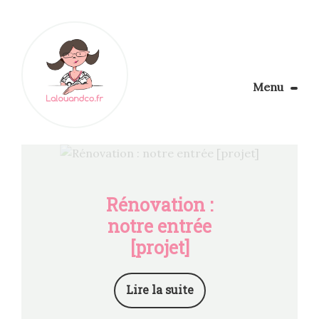
Menu
Le Blog
Apprendre la couture
Aménager son coin couture
Personnalisez vos tissus
Rénovation :
Rechercher
notre entrée
[projet]
Lire la suite