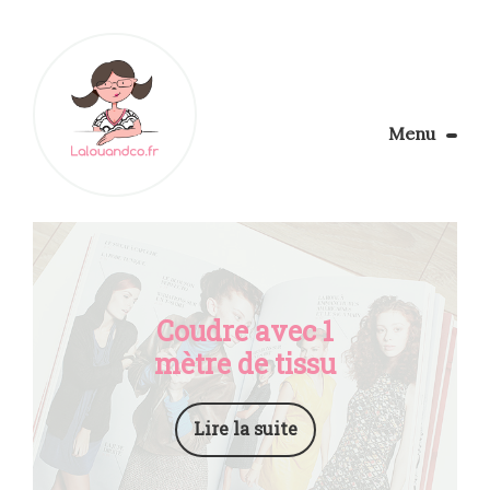
Menu
Le Blog
Apprendre la couture
Aménager son coin couture
Personnalisez vos tissus
Rechercher
Coudre avec 1
mètre de tissu
Lire la suite