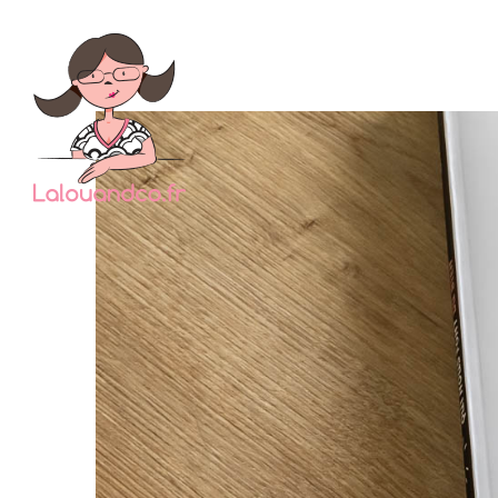
Depuis 
ce que
très 