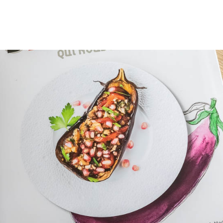
plusieurs années maintenant, je mets un point d’h
 notre alimentation soit de qualité et saine. Nous
gourmands, et nous apprécions d’apprendre à cuisin
Am
légumes de saison que nous […]