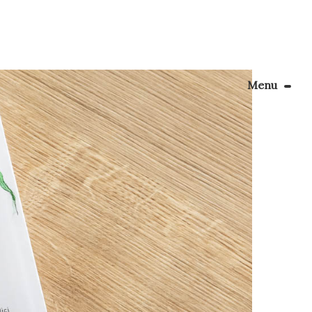
Menu
Le Blog
onneur à
 sommes
Apprendre la couture
er des
énager son coin couture
Personnalisez vos tissus
Rechercher