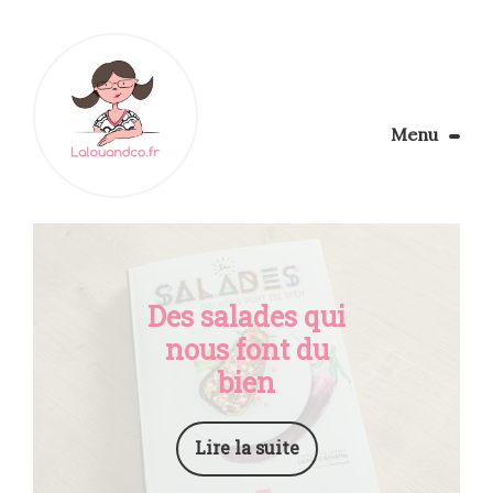
Menu
Le Blog
Apprendre la couture
Aménager son coin couture
Personnalisez vos tissus
Des salades qui
Rechercher
nous font du
bien
Lire la suite