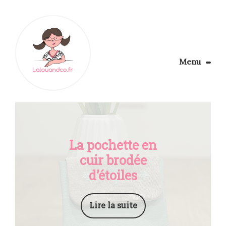
Menu
Le Blog
Apprendre la couture
Aménager son coin couture
Personnalisez vos tissus
La pochette en
Rechercher
cuir brodée
d’étoiles
Lire la suite