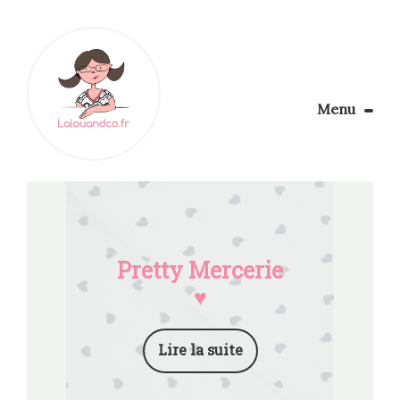
Menu
Le Blog
Apprendre la couture
Aménager son coin couture
Personnalisez vos tissus
Rechercher
Pretty Mercerie
♥
Lire la suite