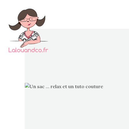
Le we
trouve
impérat