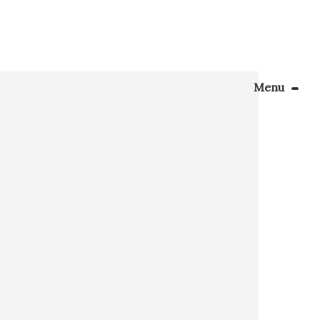
Menu
Le Blog
nt, je
s aucun
Apprendre la couture
 tout de
énager son coin couture
Personnalisez vos tissus
Rechercher