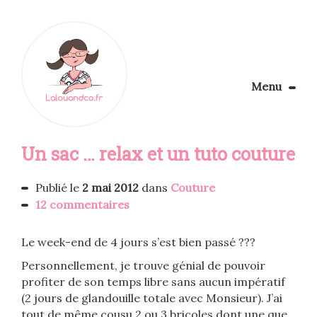
Menu
Le Blog
Un sac … relax et un tuto couture
Apprendre la couture
Aménager son coin couture
Personnalisez vos tissus
Publié le
2 mai 2012
dans
Couture
Rechercher
12 commentaires
Le week-end de 4 jours s’est bien passé ???
Personnellement, je trouve génial de pouvoir
profiter de son temps libre sans aucun impératif
(2 jours de glandouille totale avec Monsieur). J’ai
tout de même cousu 2 ou 3 bricoles dont une que