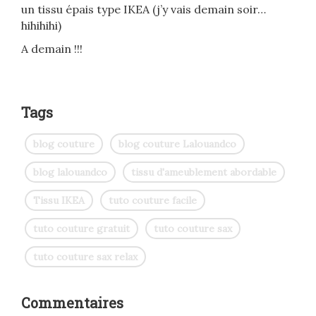
un tissu épais type IKEA (j’y vais demain soir…
hihihihi)
A demain !!!
Tags
blog couture
blog couture Lalouandco
blog lalouandco
tissu d'ameublement abordable
Tissu IKEA
tuto couture facile
tuto couture gratuit
tuto couture sax
tuto couture sax relax
Commentaires