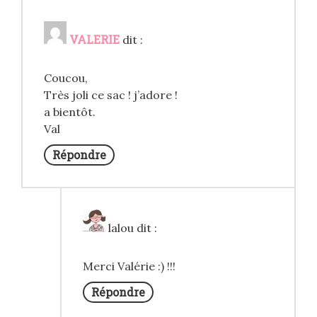
VALERIE
dit :
Coucou,
Très joli ce sac ! j’adore !
a bientôt.
Val
Répondre
lalou
dit :
Merci Valérie :) !!!
Répondre