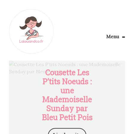
Menu
Le Blog
Apprendre la couture
Cousette Les
Aménager son coin couture
Personnalisez vos tissus
P’tits Noeuds :
Rechercher
une
Mademoiselle
Sunday par
Bleu Petit Pois