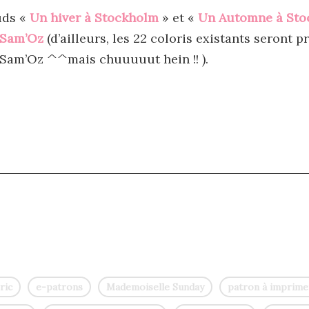
uds «
Un hiver à Stockholm
» et «
Un Automne à Sto
Sam’Oz
(d’ailleurs, les 22 coloris existants seront
 Sam’Oz ^^mais chuuuuut hein !! ).
ric
e-patrons
Mademoiselle Sunday
patron à imprime