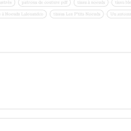
ustrés
patrons de couture pdf
tissu à noeuds
tissu bl
s à Noeuds Lalouandco
tissus Les P'tits Noeuds
Un automn