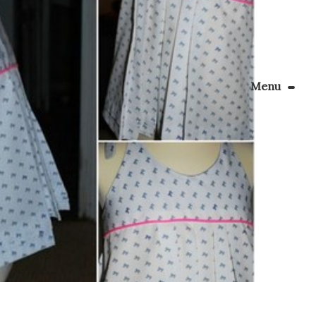
Menu
Le Blog
Apprendre la couture
énager son coin couture
Personnalisez vos tissus
Rechercher