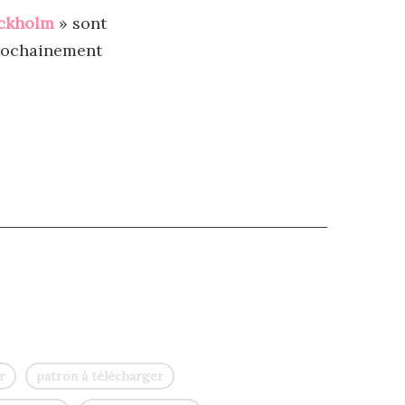
ckholm
» sont
 prochainement
r
patron à télécharger