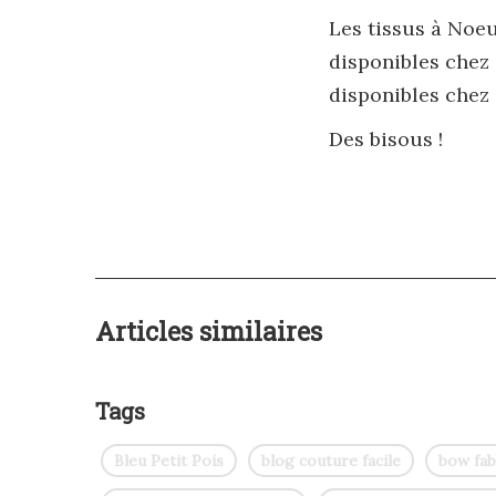
Les tissus à Noe
disponibles chez
disponibles chez
Des bisous !
Articles similaires
Tags
Bleu Petit Pois
blog couture facile
bow fab