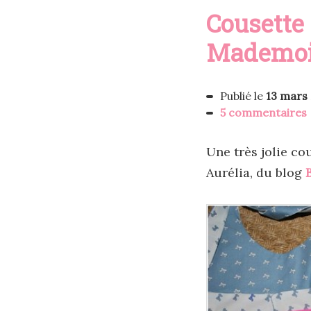
Cousette 
Mademois
Publié le
13 mars
5 commentaires
Une très jolie co
Aurélia, du blog