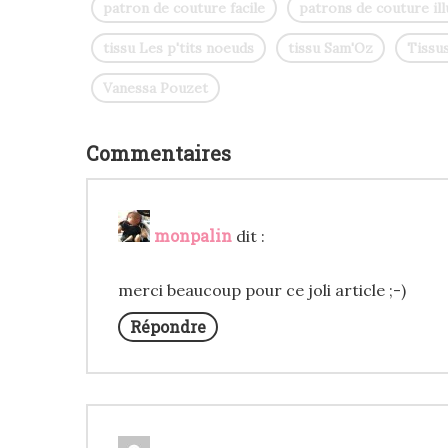
patron de couture facile
patrons de couture ill
tissu Les p'tits noeuds
tissu Sam'Oz
Tissu
Vanessa Pouzet
Commentaires
monpalin
dit :
merci beaucoup pour ce joli article ;-)
Répondre