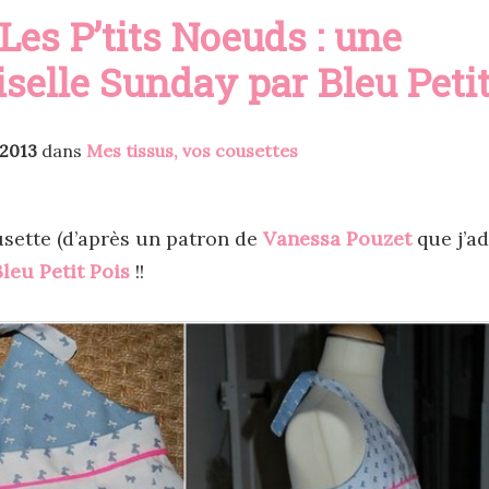
Les P’tits Noeuds : une
elle Sunday par Bleu Petit
 2013
dans
Mes tissus, vos cousettes
usette (d’après un patron de
Vanessa Pouzet
que j’ad
Bleu Petit Pois
!!