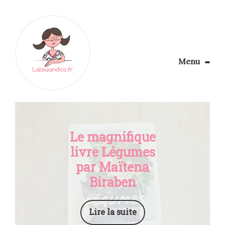
Menu
Le Blog
Apprendre la couture
Aménager son coin couture
Personnalisez vos tissus
Le magnifique
Rechercher
livre Légumes
par Maïtena
Biraben
Lire la suite