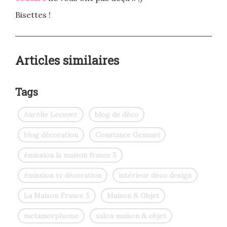
Bisettes !
Articles similaires
Tags
Aurélie Lecuyer
blog de déco
blog décoration
Constance Gennari
émission la maison france 5
émission tv décoration
intérieur déco design
La Maison France 5
Maison & Objet
metamorphome
salon maison & objet