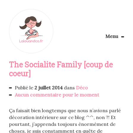
Menu
Le Blog
The Socialite Family [coup de
Apprendre la couture
Aménager son coin couture
coeur]
Personnalisez vos tissus
Rechercher
Publié le
2 juillet 2014
dans
Déco
Aucun commentaire pour le moment
Ça faisait bien longtemps que nous n’avions parlé
décoration intérieure sur ce blog ^^, non ?! Et
pourtant, j’apprends toujours énormément de
choses, je suis constamment en quête de