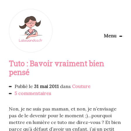
Menu
Le Blog
Tuto : Bavoir vraiment bien
Apprendre la couture
Aménager son coin couture
pensé
Personnalisez vos tissus
Rechercher
Publié le
31 mai 2011
dans
Couture
5 commentaires
Non, je ne suis pas maman, et non, je n’envisage
pas de le devenir pour le moment ;)…pourquoi
mettre en lumière ce tuto me direz-vous ? Et bien
parce qu’à défaut d’avoir un enfant, j’ai un petit