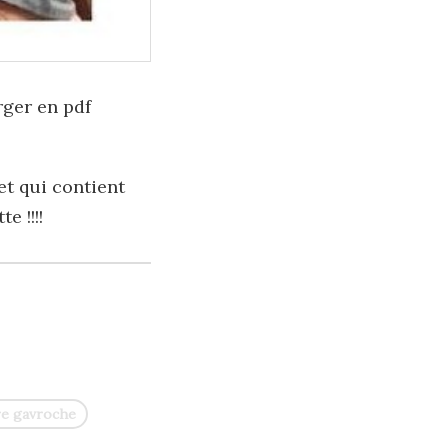
rger en pdf
et qui contient
e !!!!
re gavroche