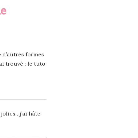
he
e d’autres formes
 trouvé : le tuto
 jolies…j’ai hâte