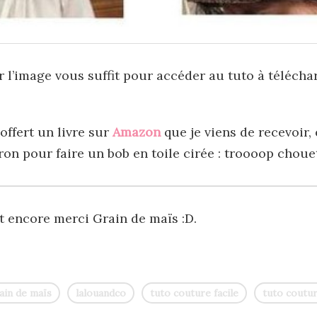
r l’image vous suffit pour accéder au tuto à télécha
offert un livre sur
Amazon
que je viens de recevoir, 
on pour faire un bob en toile cirée : troooop chouett
t encore merci Grain de maïs :D.
ain de maïs
lalouandco
tuto couture facile
tuto coutu