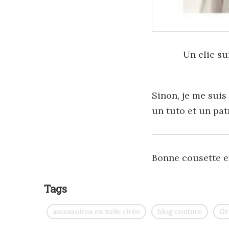
Un clic su
Sinon, je me suis 
un tuto et un patr
Bonne cousette e
Tags
accessoires en toile cirée
blog couture
Gr